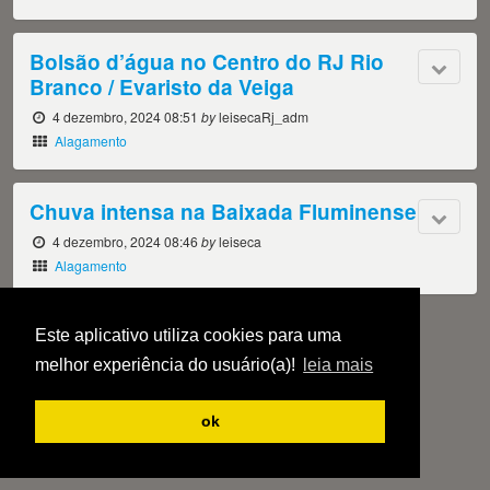
Bolsão d’água no Centro do RJ Rio
Branco / Evaristo da Veiga
4 dezembro, 2024 08:51
by
leisecaRj_adm
Alagamento
Chuva intensa na Baixada Fluminense
4 dezembro, 2024 08:46
by
leiseca
Alagamento
« Voltar
1
2
3
4
5
Este aplicativo utiliza cookies para uma
melhor experiência do usuário(a)!
leia mais
…
17
Próximo »
ok