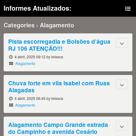
Informes Atualizados:
Categories ›
Alagamento
Pista escorregadia e Bolsões d’água
RJ 106 ATENÇÃO!!!
4 abril, 2025 09:12
by
leiseca
Alagamento
Chuva forte em vila Isabel com Ruas
Alagadas
4 abril, 2025 06:45
by
leiseca
Alagamento
Alagamento Campo Grande estrada
do Campinho e avenida Cesário